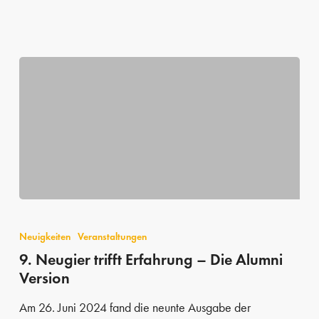
9.
Neugier
Neuigkeiten
Veranstaltungen
trifft
9. Neugier trifft Erfahrung – Die Alumni
Version
Erfahrung
–
Am 26. Juni 2024 fand die neunte Ausgabe der