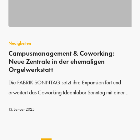
Campusmanagement
&
Neuigkeiten
Coworking:
Campusmanagement & Coworking:
Neue Zentrale in der ehemaligen
Neue
Orgelwerkstatt
Zentrale
in
Die FABRIK SONNTAG setzt ihre Expansion fort und
der
erweitert das Coworking Ideenlabor Sonntag mit einer…
ehemaligen
13. Januar 2025
Orgelwerkstatt