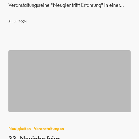
Die
Veranstaltungsreihe "Neugier trifft Erfahrung" in einer…
Alumni
Version
3. Juli 2024
33.
Neujahrsfeier
Neuigkeiten
Veranstaltungen
33. Neujahrsfeier