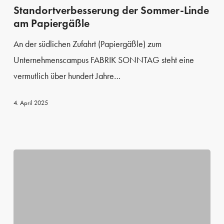
Sommer-
Standortverbesserung der Sommer-Linde
am Papiergäßle
Linde
am
An der südlichen Zufahrt (Papiergäßle) zum
Papiergäßle
Unternehmenscampus FABRIK SONNTAG steht eine
vermutlich über hundert Jahre…
4. April 2025