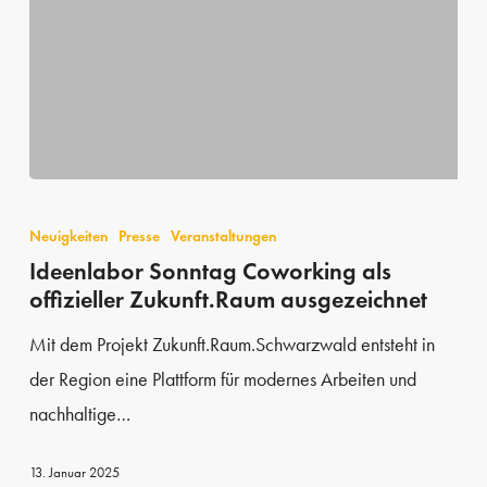
Ideenlabor
Sonntag
Neuigkeiten
Presse
Veranstaltungen
Coworking
Ideenlabor Sonntag Coworking als
offizieller Zukunft.Raum ausgezeichnet
als
offizieller
Mit dem Projekt Zukunft.Raum.Schwarzwald entsteht in
Zukunft.Raum
der Region eine Plattform für modernes Arbeiten und
ausgezeichnet
nachhaltige…
13. Januar 2025