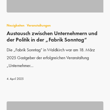
Austausch
zwischen
Neuigkeiten
Veranstaltungen
Unternehmern
Austausch zwischen Unternehmern und
der Politik in der „Fabrik Sonntag“
und
der
Die „Fabrik Sonntag“ in Waldkirch war am 18. März
Politik
2025 Gastgeber der erfolgreichen Veranstaltung
in
„Unternehmer…
der
„Fabrik
4. April 2025
Sonntag“