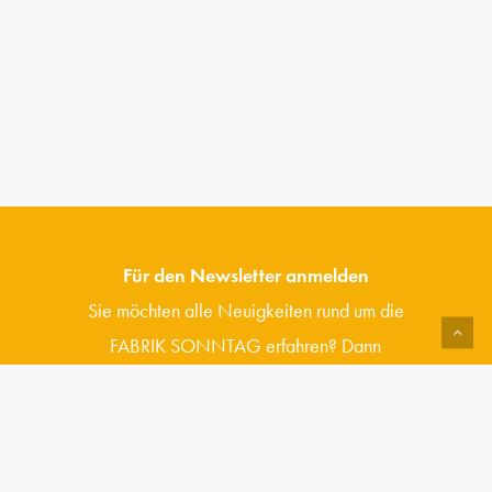
Für den Newsletter anmelden
Sie möchten alle Neuigkeiten rund um die
FABRIK SONNTAG erfahren? Dann
abonnieren Sie jetzt unseren Newsletter.
J
e
t
z
t
a
b
o
n
n
i
e
r
e
n