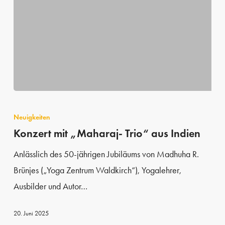
Konzert
mit
Neuigkeiten
„Maharaj-
Konzert mit „Maharaj- Trio“ aus Indien
Trio“
Anlässlich des 50-jährigen Jubiläums von Madhuha R.
aus
Brünjes („Yoga Zentrum Waldkirch“), Yogalehrer,
Indien
Ausbilder und Autor…
20. Juni 2025