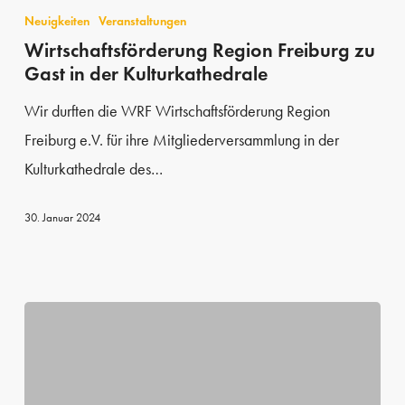
Region
Neuigkeiten
Veranstaltungen
Freiburg
Wirtschaftsförderung Region Freiburg zu
Gast in der Kulturkathedrale
zu
Gast
Wir durften die WRF Wirtschaftsförderung Region
in
Freiburg e.V. für ihre Mitgliederversammlung in der
der
Kulturkathedrale des…
Kulturkathedrale
30. Januar 2024