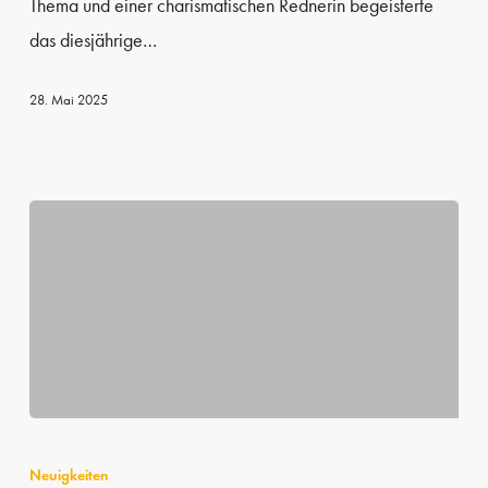
Thema und einer charismatischen Rednerin begeisterte
Ende
das diesjährige…
der
Anfang
28. Mai 2025
ist
Standortverbesserung
der
Neuigkeiten