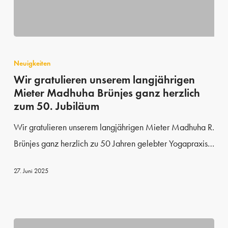
Wir
gratulieren
Neuigkeiten
unserem
Wir gratulieren unserem langjährigen
Mieter Madhuha Brünjes ganz herzlich
langjährigen
zum 50. Jubiläum
Mieter
Madhuha
Wir gratulieren unserem langjährigen Mieter Madhuha R.
Brünjes
Brünjes ganz herzlich zu 50 Jahren gelebter Yogapraxis…
ganz
27. Juni 2025
herzlich
zum
50.
Jubiläum