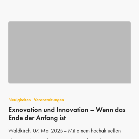
Exnovation
und
Neuigkeiten
Veranstaltungen
Innovation
Exnovation und Innovation – Wenn das
Ende der Anfang ist
–
Wenn
Waldkirch, 07. Mai 2025 – Mit einem hochaktuellen
das