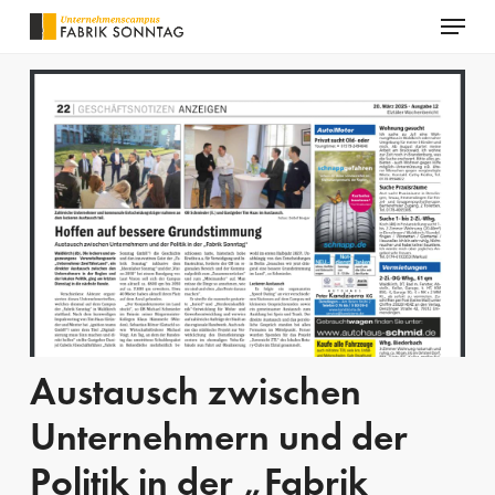
Menu
Skip
to
Close
main
Menu
content
Austausch zwischen
Unternehmern und der
Politik in der „Fabrik