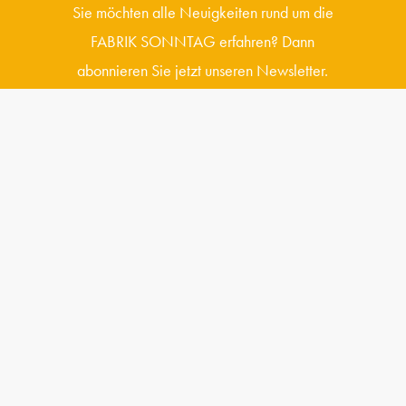
Sie möchten alle Neuigkeiten rund um die
FABRIK SONNTAG erfahren? Dann
abonnieren Sie jetzt unseren Newsletter.
J
e
t
z
t
a
b
o
n
n
i
e
r
e
n
Fabrik Sonntag GmbH & Co. KG
Fabrik Sonntag 6
79183 Waldkirch
Campusmanagement
Fabrik Sonntag 2
79183 Waldkirch