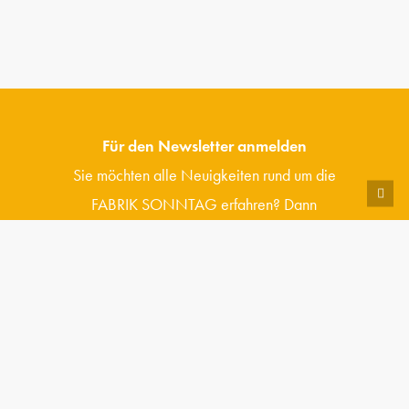
Für den Newsletter anmelden
Sie möchten alle Neuigkeiten rund um die
FABRIK SONNTAG erfahren? Dann
abonnieren Sie jetzt unseren Newsletter.
J
e
t
z
t
a
b
o
n
n
i
e
r
e
n
Fabrik Sonntag GmbH & Co. KG
Fabrik Sonntag 6