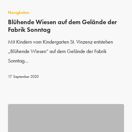
Blühende
Wiesen
Neuigkeiten
auf
Blühende Wiesen auf dem Gelände der
Fabrik Sonntag
dem
Gelände
Mit Kindern vom Kindergarten St. Vinzenz entstehen
der
„Blühende Wiesen“ auf dem Gelände der Fabrik
Fabrik
Sonntag…
Sonntag
17. September 2020