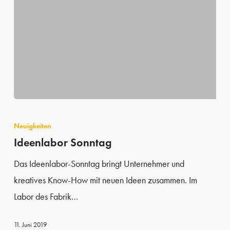
Ideenlabor
Sonntag
Neuigkeiten
Ideenlabor Sonntag
Das Ideenlabor-Sonntag bringt Unternehmer und
kreatives Know-How mit neuen Ideen zusammen. Im
Labor des Fabrik…
11. Juni 2019