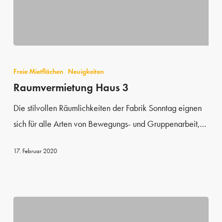
Raumvermietung
Haus
Freie Mietflächen
Neuigkeiten
3
Raumvermietung Haus 3
Die stilvollen Räumlichkeiten der Fabrik Sonntag eignen
sich für alle Arten von Bewegungs- und Gruppenarbeit,…
17. Februar 2020