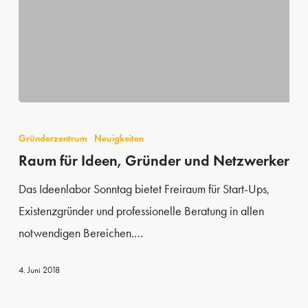
Raum
für
Gründerzentrum
Neuigkeiten
Ideen,
Raum für Ideen, Gründer und Netzwerker
Gründer
Das Ideenlabor Sonntag bietet Freiraum für Start-Ups,
und
Existenzgründer und professionelle Beratung in allen
Netzwerker
notwendigen Bereichen.…
4. Juni 2018