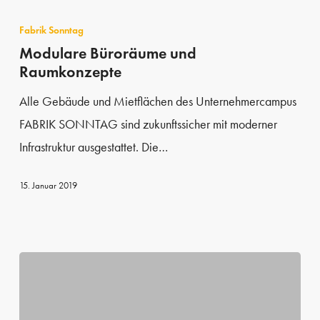
Modulare
Büroräume
Fabrik Sonntag
und
Modulare Büroräume und
Raumkonzepte
Raumkonzepte
Alle Gebäude und Mietflächen des Unternehmercampus
FABRIK SONNTAG sind zukunftssicher mit moderner
Infrastruktur ausgestattet. Die…
15. Januar 2019