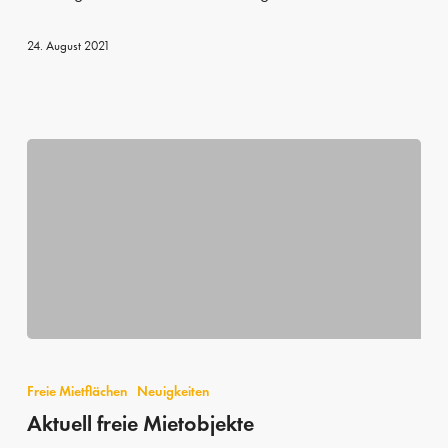
24. August 2021
Aktuell
freie
Freie Mietflächen
Neuigkeiten
Mietobjekte
Aktuell freie Mietobjekte