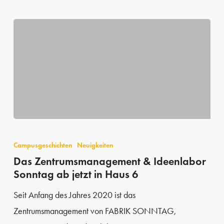
Das
Zentrums­
Campusgeschichten
Neuigkeiten
management
Das Zentrums­management & Ideenlabor
Sonntag ab jetzt in Haus 6
&
Ideenlabor
Seit Anfang des Jahres 2020 ist das
Sonntag
Zentrumsmanagement von FABRIK SONNTAG,
ab