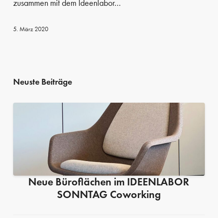
zusammen mit dem Ideenlabor…
jetzt
in
5. März 2020
Haus
6
Neuste Beiträge
Neue Büroflächen im IDEENLABOR
SONNTAG Coworking