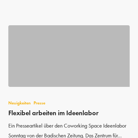
Flexibel
arbeiten
Neuigkeiten
Presse
im
Flexibel arbeiten im Ideenlabor
Ideenlabor
Ein Presseartikel über den Coworking Space Ideenlabor
Sonntag von der Badischen Zeitung. Das Zentrum für…