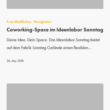
Coworking-
Space
Freie Mietflächen
Neuigkeiten
im
Coworking-Space im Ideenlabor Sonntag
Ideenlabor
Deine Idee. Dein Space. Das Ideenlabor Sonntag bietet
Sonntag
auf dem Fabrik Sonntag Gelände einen flexiblen…
26. Mai 2018