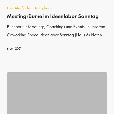
im
Freie Mietflächen
Neuigkeiten
Ideenlabor
Meetingräume im Ideenlabor Sonntag
Sonntag
Buchbar für Meetings, Coachings und Events. In unserem
Coworking Space Ideenlabor Sonntag (Haus 6) bieten…
6. Juli 2021