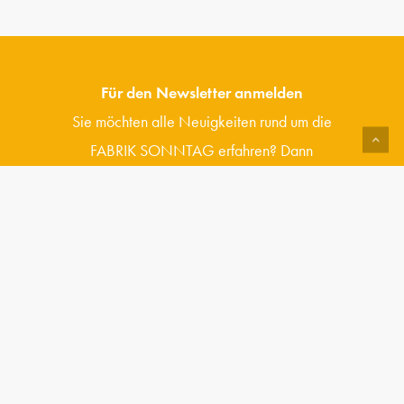
Für den Newsletter anmelden
Sie möchten alle Neuigkeiten rund um die
FABRIK SONNTAG erfahren? Dann
abonnieren Sie jetzt unseren Newsletter.
J
e
t
z
t
a
b
o
n
n
i
e
r
e
n
Fabrik Sonntag GmbH & Co. KG
Fabrik Sonntag 6
79183 Waldkirch