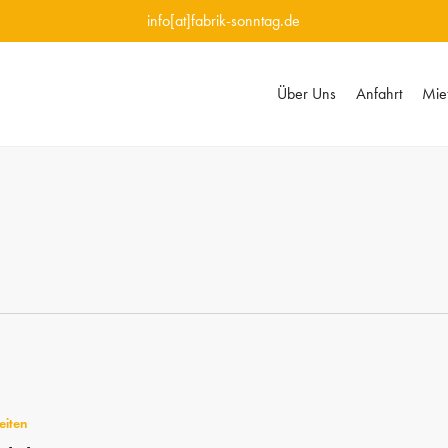
info[at]fabrik-sonntag.de
Über Uns
Anfahrt
Miet
eiten