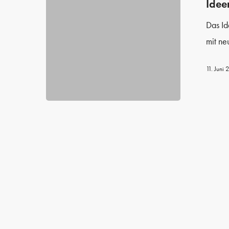
Idee
Das I
mit ne
11. Juni 